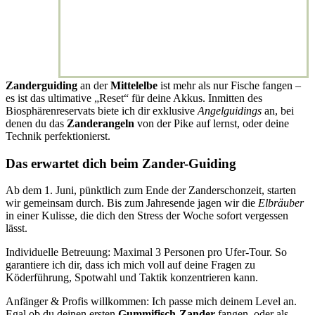
Zanderguiding
an der
Mittelelbe
ist mehr als nur Fische fangen –
es ist das ultimative „Reset“ für deine Akkus. Inmitten des
Biosphärenreservats biete ich dir exklusive
Angelguidings
an, bei
denen du das
Zanderangeln
von der Pike auf lernst, oder deine
Technik perfektionierst.
Das erwartet dich beim Zander-Guiding
Ab dem 1. Juni, pünktlich zum Ende der Zanderschonzeit, starten
wir gemeinsam durch. Bis zum Jahresende jagen wir die
Elbräuber
in einer Kulisse, die dich den Stress der Woche sofort vergessen
lässt.
Individuelle Betreuung: Maximal 3 Personen pro Ufer-Tour. So
garantiere ich dir, dass ich mich voll auf deine Fragen zu
Köderführung, Spotwahl und Taktik konzentrieren kann.
Anfänger & Profis willkommen: Ich passe mich deinem Level an.
Egal ob du deinen ersten
Gummifisch-Zander
fangen, oder als