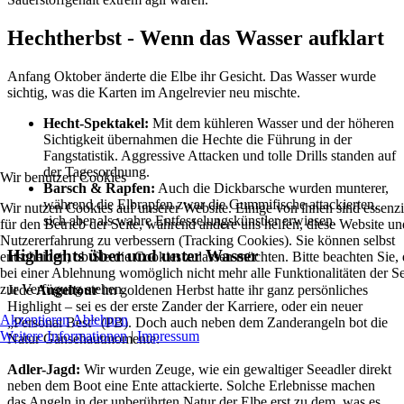
Hechtherbst - Wenn das Wasser aufklart
Anfang Oktober änderte die Elbe ihr Gesicht. Das Wasser wurde
sichtig, was die Karten im Angelrevier neu mischte.
Hecht-Spektakel:
Mit dem kühleren Wasser und der höheren
Sichtigkeit übernahmen die Hechte die Führung in der
Fangstatistik. Aggressive Attacken und tolle Drills standen auf
der Tagesordnung.
Wir benutzen Cookies
Barsch & Rapfen:
Auch die Dickbarsche wurden munterer,
während die Elbrapfen zwar die Gummifische attackierten,
Wir nutzen Cookies auf unserer Website. Einige von ihnen sind essenzi
sich aber als wahre Entfesselungskünstler erwiesen.
für den Betrieb der Seite, während andere uns helfen, diese Website un
Nutzererfahrung zu verbessern (Tracking Cookies). Sie können selbst
Highlights über und unter Wasser
entscheiden, ob Sie die Cookies zulassen möchten. Bitte beachten Sie, 
bei einer Ablehnung womöglich nicht mehr alle Funktionalitäten der Se
zur Verfügung stehen.
Jede
Angeltour
im goldenen Herbst hatte ihr ganz persönliches
Highlight – sei es der erste Zander der Karriere, oder ein neuer
Akzeptieren
Ablehnen
„Personal Best“ (PB). Doch auch neben dem Zanderangeln bot die
Weitere Informationen
|
Impressum
Natur Gänsehautmomente:
Adler-Jagd:
Wir wurden Zeuge, wie ein gewaltiger Seeadler direkt
neben dem Boot eine Ente attackierte. Solche Erlebnisse machen
das Angeln in der unberührten Natur der Elbe erst zu dem, was es