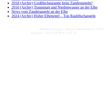
2018 (Archiv) Großfischgarantie beim Zanderangeln?
2016 (Archiv) Traumstart und Niedrigwasser an der Elbe
News vom Zanderangeln an der Elbe
2024 (Archiv) Hoher Elbepegel – Top Raubfischangeln
Impressum
|
Datenschutz
»
Manfred Gorgas
»
Kleine Schulstraße 4
»
39307
Bergzow
»
Tel: 0 39 34 9 - 5 22 75